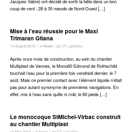
Jacques Vabre) ont décidé de sortir la bête dans un bon
coup de vent : 28 à 35 nœuds de Nord-Ouest […]
Mise à l’eau réussie pour le Maxi
Trimaran Gitana
/
/
14 August 2015
in
News
by
CT_LaColloc
Après onze mois de construction, au sein du chantier
Multiplast de Vannes, le Mono60 Edmond de Rothschild
touchait l’eau pour la première fois vendredi dernier, le 7
août. Mais ce premier contact avec l’élément liquide n’était
pas pour autant synonyme de premières navigations. En
effet, mis à l’eau sans quille ni mât, le 60 pieds […]
Le monocoque StMichel-Virbac construit
au chantier Multiplast
/
/
14 May 2015
in
News
by
CT_LaColloc