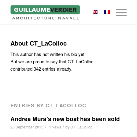
About
CT_LaColloc
This author has not written his bio yet.
But we are proud to say that
CT_LaColloc
contributed 342 entries already.
ENTRIES BY CT_LACOLLOC
Andrea Mura’s new boat has been sold
/
/
25 September 2015
in
News
by
CT_LaColloc