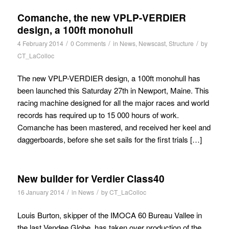
Comanche, the new VPLP-VERDIER
design, a 100ft monohull
/
/
/
4 February 2014
0 Comments
in
News
,
Newscast
,
Structure
by
CT_LaColloc
The new VPLP-VERDIER design, a 100ft monohull has
been launched this Saturday 27th in Newport, Maine. This
racing machine designed for all the major races and world
records has required up to 15 000 hours of work.
Comanche has been mastered, and received her keel and
daggerboards, before she set sails for the first trials […]
New builder for Verdier Class40
/
/
16 January 2014
in
News
by
CT_LaColloc
Louis Burton, skipper of the IMOCA 60 Bureau Vallee in
the last Vendee Globe, has taken over production of the