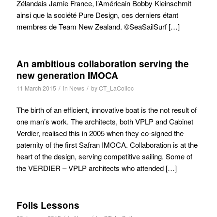
Zélandais Jamie France, l’Américain Bobby Kleinschmit
ainsi que la société Pure Design, ces derniers étant
membres de Team New Zealand. ©SeaSailSurf […]
An ambitious collaboration serving the
new generation IMOCA
/
/
11 March 2015
in
News
by
CT_LaColloc
The birth of an efficient, innovative boat is the not result of
one man’s work. The architects, both VPLP and Cabinet
Verdier, realised this in 2005 when they co-signed the
paternity of the first Safran IMOCA. Collaboration is at the
heart of the design, serving competitive sailing. Some of
the VERDIER – VPLP architects who attended […]
Foils Lessons