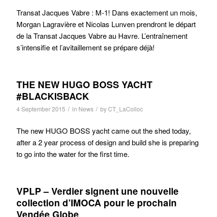
Transat Jacques Vabre : M-1! Dans exactement un mois,
Morgan Lagravière et Nicolas Lunven prendront le départ
de la Transat Jacques Vabre au Havre. L’entraînement
s’intensifie et l’avitaillement se prépare déjà!
THE NEW HUGO BOSS YACHT
#BLACKISBACK
/
/
4 September 2015
in
News
by
CT_LaColloc
The new HUGO BOSS yacht came out the shed today,
after a 2 year process of design and build she is preparing
to go into the water for the first time.
VPLP – Verdier signent une nouvelle
collection d’IMOCA pour le prochain
Vendée Globe