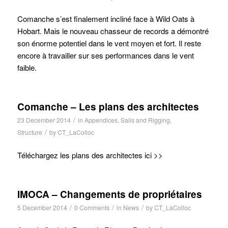
Comanche s’est finalement incliné face à Wild Oats à
Hobart. Mais le nouveau chasseur de records a démontré
son énorme potentiel dans le vent moyen et fort. Il reste
encore à travailler sur ses performances dans le vent
faible.
Comanche – Les plans des architectes
/
23 December 2014
in
Appendices
,
Sails and Rigging
,
/
Structure
by
CT_LaColloc
Téléchargez les plans des architectes ici >>
IMOCA – Changements de propriétaires
/
/
/
5 December 2014
0 Comments
in
News
by
CT_LaColloc