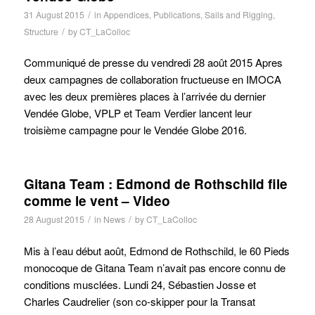
/
31 August 2015
in
Appendices
,
Publications
,
Sails and Rigging
,
/
Structure
by
CT_LaColloc
Communiqué de presse du vendredi 28 août 2015 Apres
deux campagnes de collaboration fructueuse en IMOCA
avec les deux premières places à l’arrivée du dernier
Vendée Globe, VPLP et Team Verdier lancent leur
troisième campagne pour le Vendée Globe 2016.
Gitana Team : Edmond de Rothschild file
comme le vent – Video
/
/
28 August 2015
in
News
by
CT_LaColloc
Mis à l’eau début août, Edmond de Rothschild, le 60 Pieds
monocoque de Gitana Team n’avait pas encore connu de
conditions musclées. Lundi 24, Sébastien Josse et
Charles Caudrelier (son co-skipper pour la Transat