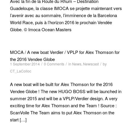
Avec la fin de la Route du Rhum – Destination
Guadeloupe, la classe IMOCA se projette maintenant vers
l’avenir avec au sommaire, l’imminence de la Barcelona
World Race, puis à l’horizon 2016 le prochain Vendée
Globe. © Imoca Ocean Masters
MOCA / A new boat Verdier / VPLP for Alex Thomson for
the 2016 Vendee Globe
/
/
/
1 September 2014
0 Comments
in
News
,
Newscast
by
CT_LaColloc
A new boat will be built for Alex Thomson for the 2016
Vendee Globe ! The new HUGO BOSS will be launched in
summer 2015 and will be a VPLP/Verdier design. A very
exciting time for Alex Thomson and the Team ! Source :
ScanVoile The Team aims to put Alex Thomson on the
start […]