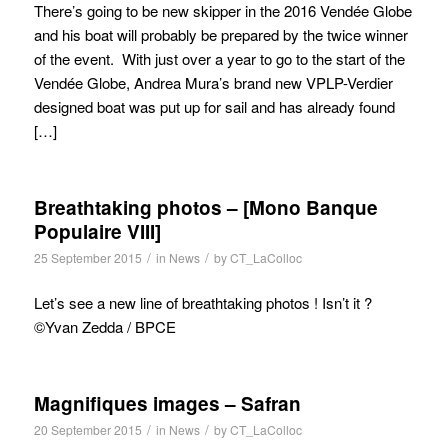
There’s going to be new skipper in the 2016 Vendée Globe
and his boat will probably be prepared by the twice winner
of the event. With just over a year to go to the start of the
Vendée Globe, Andrea Mura’s brand new VPLP-Verdier
designed boat was put up for sail and has already found
[…]
Breathtaking photos – [Mono Banque
Populaire VIII]
/
/
25 September 2015
in
News
by
CT_LaColloc
Let’s see a new line of breathtaking photos ! Isn’t it ? ‪
©Yvan Zedda / BPCE
Magnifiques images – Safran
/
/
20 September 2015
in
News
by
CT_LaColloc