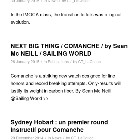
/
/
30 January 2015
in
News
by
CT_LaColloc
In the IMOCA class, the transition to foils was a logical
evolution.
NEXT BIG THING / COMANCHE / by Sean
Mc NEILL / SAILING WORLD
/
/
26 January 2015
in
Publications
by
CT_LaColloc
Comanche is a striking new watch designed for line
honors and record breaking attempts. Only-results will
justify its weight in carbon fiber. By Sean Mc Neill
@Sailing World >>
Sydney Hobart : un premier round
instructif pour Comanche
/
/
29 December 2014
in
News
by
CT_LaColloc