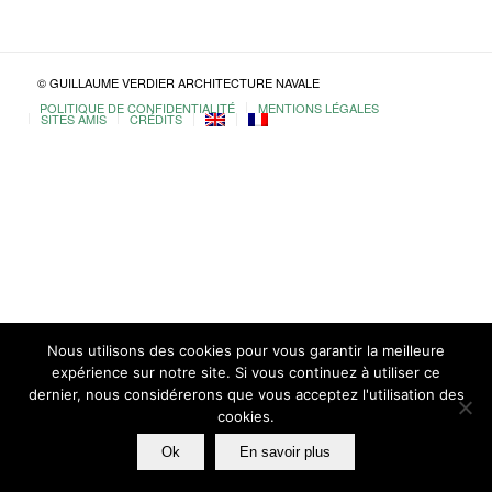
© GUILLAUME VERDIER ARCHITECTURE NAVALE
POLITIQUE DE CONFIDENTIALITÉ
MENTIONS LÉGALES
SITES AMIS
CRÉDITS
Nous utilisons des cookies pour vous garantir la meilleure
expérience sur notre site. Si vous continuez à utiliser ce
dernier, nous considérerons que vous acceptez l'utilisation des
cookies.
Ok
En savoir plus