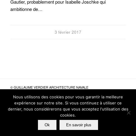
Gautier, probablement pour Isabelle Joschke qui
ambitionne de…
3 février 2017
© GUILLAUME VERDIER ARCHITECTURE NAVALE
POLITIQUE DE CONFIDENTIALITÉ
MENTIONS LÉGALES
Nous utilisons des cookies pour vous garantir la meilleure
SITES AMIS
CRÉDITS
expérience sur notre site. Si vous continuez à utiliser ce
dernier, nous considérerons que vous acceptez l'utilisation des
cookies.
Ok
En savoir plus