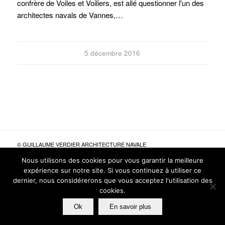
confrère de Voiles et Voiliers, est allé questionner l'un des
architectes navals de Vannes,…
5 décembre 2016
© GUILLAUME VERDIER ARCHITECTURE NAVALE
POLITIQUE DE CONFIDENTIALITÉ
MENTIONS LÉGALES
Nous utilisons des cookies pour vous garantir la meilleure
SITES AMIS
CRÉDITS
expérience sur notre site. Si vous continuez à utiliser ce
dernier, nous considérerons que vous acceptez l'utilisation des
cookies.
Ok
En savoir plus