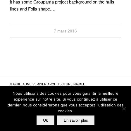
it has some Groupama project background on the hulls
lines and Foils shape.…
7 mars 2016
© GUILLAUME VERDIER ARCHITECTURE NAVALE
POLITIQUE DE CONFIDENTIALITÉ
MENTIONS LÉGALES
Nous utilisons des cookies pour vous garantir la meilleure
SITES AMIS
CRÉDITS
expérience sur notre site. Si vous continuez à utiliser ce
dernier, nous considérerons que vous acceptez l'utilisation des
cookies.
Ok
En savoir plus