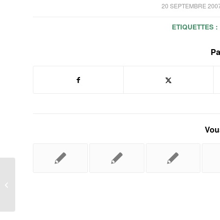
/
20 SEPTEMBRE 200
ETIQUETTES :
Pa
Vous
Qualification réussie pour Marc
Guillemot…