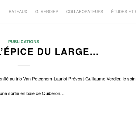
BATEAUX
G. VERDIER
COLLABORATEURS
ÉTUDES ET
PUBLICATIONS
L’ÉPICE DU LARGE…
nfié au trio Van Peteghem-Lauriot Prévost-Guillaume Verdier, le soin
 une sortie en baie de Quiberon…