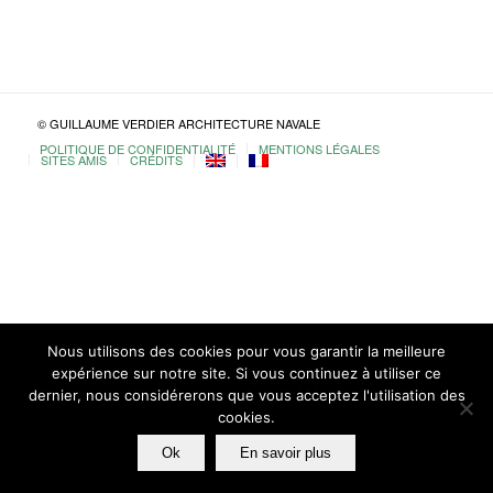
© GUILLAUME VERDIER ARCHITECTURE NAVALE
POLITIQUE DE CONFIDENTIALITÉ
MENTIONS LÉGALES
SITES AMIS
CRÉDITS
Nous utilisons des cookies pour vous garantir la meilleure
expérience sur notre site. Si vous continuez à utiliser ce
dernier, nous considérerons que vous acceptez l'utilisation des
cookies.
Ok
En savoir plus