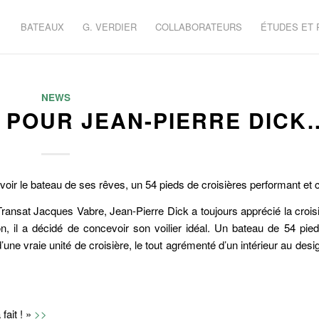
BATEAUX
G. VERDIER
COLLABORATEURS
ÉTUDES ET
NEWS
 POUR JEAN-PIERRE DICK
voir le bateau de ses rêves, un 54 pieds de croisières performant et c
ransat Jacques Vabre, Jean-Pierre Dick a toujours apprécié la croisi
, il a décidé de concevoir son voilier idéal. Un bateau de 54 pieds
e vraie unité de croisière, le tout agrémenté d’un intérieur au design
 fait ! »
>>