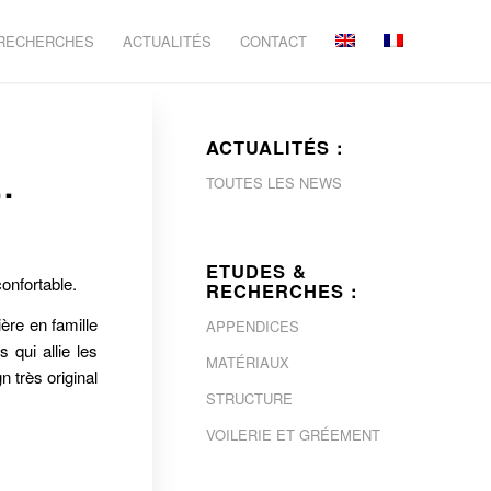
 RECHERCHES
ACTUALITÉS
CONTACT
ACTUALITÉS :
…
TOUTES LES NEWS
ETUDES &
onfortable.
RECHERCHES :
ère en famille
APPENDICES
 qui allie les
MATÉRIAUX
 très original
STRUCTURE
VOILERIE ET GRÉEMENT