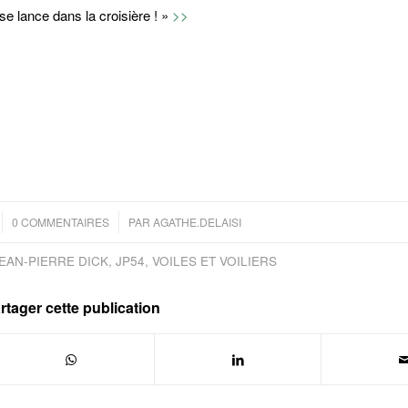
se lance dans la croisière ! »
>>
/
0 COMMENTAIRES
PAR
AGATHE.DELAISI
EAN-PIERRE DICK
,
JP54
,
VOILES ET VOILIERS
rtager cette publication