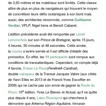
de 3,50 mètres et les matériaux sont limités. Cette classe
attire de plus en plus de navigateurs qui trouvent le moyen
de concrétiser leurs défis océaniques à son bord mais
aussi, des architectes renommés, comme
Guillaume
Verdier,
VPLP, Nigel Irens et Benoît Cabaret.
L’édition précédente avait été remportée par
Lionel
Lemonchois
sur son
Prince de Bretagne
, après 15 jours,
4 heures, 50 minutes et 48 secondes. Cette année,
la
course
s’avère serrée et il est difficile d’établir des
pronostics. En effet, les 11
participants
sont rompus aux
conditions de transatlantiques. Cependant, on compte déjà
4 favoris,
Erwan Le Roux
(
FenêtréA-Cardinal
),
double
vainqueur
de la Transat Jacques Vabre (aux côtés
de Yann Eliès en 2013 et de Franck-Yves Escoffier en
2009) qui ne cache pas son envie de gagner la
Route du
e
Rhum
10
édition. Yves Le Blevec et
Actual
, qu’il ne quitte
plus depuis 4 ans,
Lalou Roucayrol
qui cherchera à
démontrer que
Arkema Région Aquitaine
, trimaran