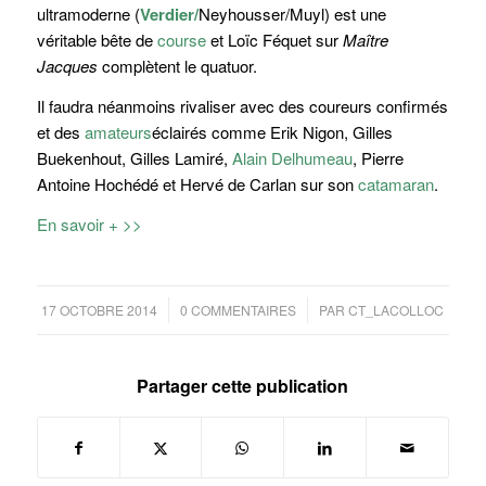
ultramoderne (
Verdier/
Neyhousser/Muyl) est une
véritable bête de
course
et Loïc Féquet sur
Maître
Jacques
complètent le quatuor.
Il faudra néanmoins rivaliser avec des coureurs confirmés
et des
amateurs
éclairés comme Erik Nigon, Gilles
Buekenhout, Gilles Lamiré,
Alain Delhumeau
, Pierre
Antoine Hochédé et Hervé de Carlan sur son
catamaran
.
En savoir + >>
/
/
17 OCTOBRE 2014
0 COMMENTAIRES
PAR
CT_LACOLLOC
Partager cette publication