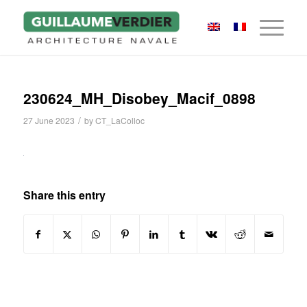
230624_MH_Disobey_Macif_0898
/
27 June 2023
by
CT_LaColloc
Share this entry