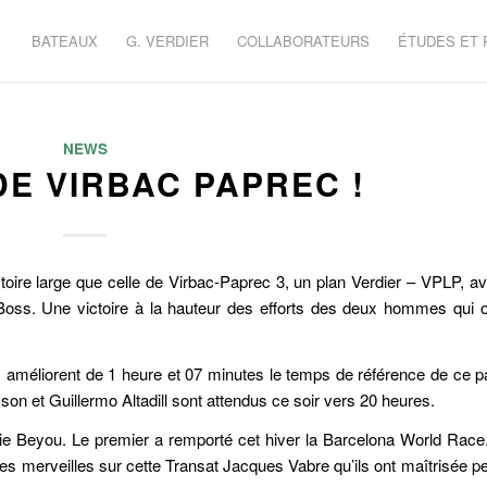
BATEAUX
G. VERDIER
COLLABORATEURS
ÉTUDES ET
NEWS
DE VIRBAC PAPREC !
ctoire large que celle de Virbac-Paprec 3, un plan Verdier – VPLP, a
oss. Une victoire à la hauteur des efforts des deux hommes qui o
ls améliorent de 1 heure et 07 minutes le temps de référence de ce 
n et Guillermo Altadill sont attendus ce soir vers 20 heures.
ie Beyou. Le premier a remporté cet hiver la Barcelona World Race
t des merveilles sur cette Transat Jacques Vabre qu’ils ont maîtrisée p