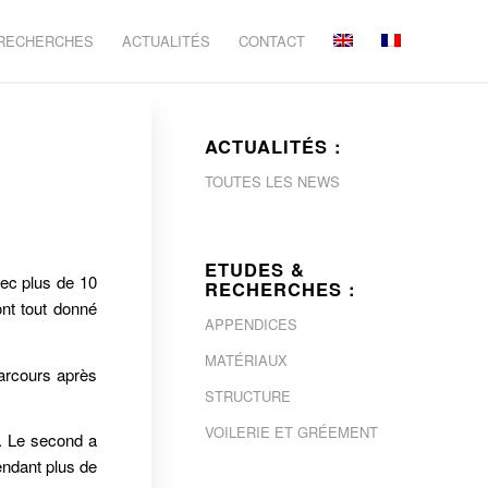
 RECHERCHES
ACTUALITÉS
CONTACT
ACTUALITÉS :
TOUTES LES NEWS
ETUDES &
vec plus de 10
RECHERCHES :
nt tout donné
APPENDICES
MATÉRIAUX
parcours après
STRUCTURE
VOILERIE ET GRÉEMENT
. Le second a
endant plus de