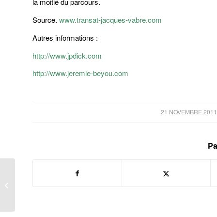
la moitié du parcours.
Source.
www.transat-jacques-vabre.com
Autres informations :
http://www.jpdick.com
http://www.jeremie-beyou.com
/
21 NOVEMBRE 2011
Pa
Le Mach 30, pour le plaisir de la
navigation…