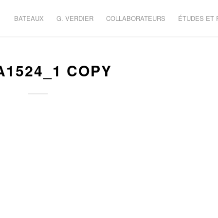
BATEAUX
G. VERDIER
COLLABORATEURS
ÉTUDES ET
A1524_1 COPY