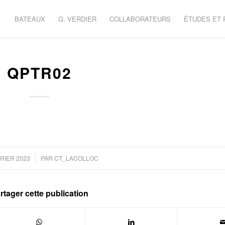
BATEAUX
G. VERDIER
COLLABORATEURS
ÉTUDES ET
QPTR02
/
RIER 2023
PAR
CT_LACOLLOC
rtager cette publication