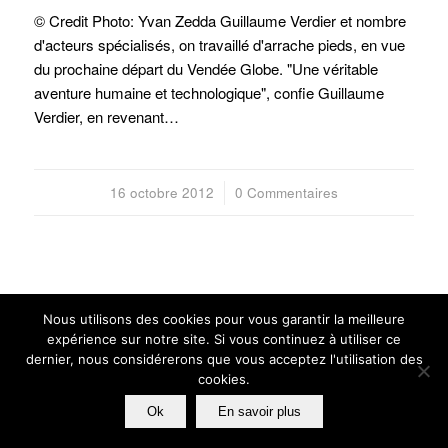
© Credit Photo: Yvan Zedda Guillaume Verdier et nombre
d'acteurs spécialisés, on travaillé d'arrache pieds, en vue
du prochaine départ du Vendée Globe. "Une véritable
aventure humaine et technologique", confie Guillaume
Verdier, en revenant…
16 octobre 2012
/
0 Commentaires
Nous utilisons des cookies pour vous garantir la meilleure
expérience sur notre site. Si vous continuez à utiliser ce
dernier, nous considérerons que vous acceptez l'utilisation des
© GUILLAUME VERDIER ARCHITECTURE NAVALE
cookies.
POLITIQUE DE CONFIDENTIALITÉ
MENTIONS LÉGALES
SITES AMIS
CRÉDITS
Ok
En savoir plus