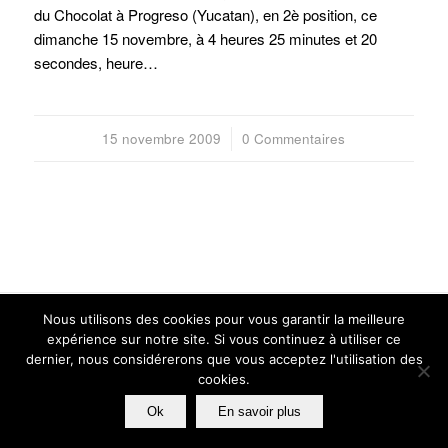
du Chocolat à Progreso (Yucatan), en 2è position, ce
dimanche 15 novembre, à 4 heures 25 minutes et 20
secondes, heure…
15 novembre 2009
/
0 Commentaires
Nous utilisons des cookies pour vous garantir la meilleure
© GUILLAUME VERDIER ARCHITECTURE NAVALE
expérience sur notre site. Si vous continuez à utiliser ce
POLITIQUE DE CONFIDENTIALITÉ
MENTIONS LÉGALES
SITES AMIS
CRÉDITS
dernier, nous considérerons que vous acceptez l'utilisation des
cookies.
Ok
En savoir plus