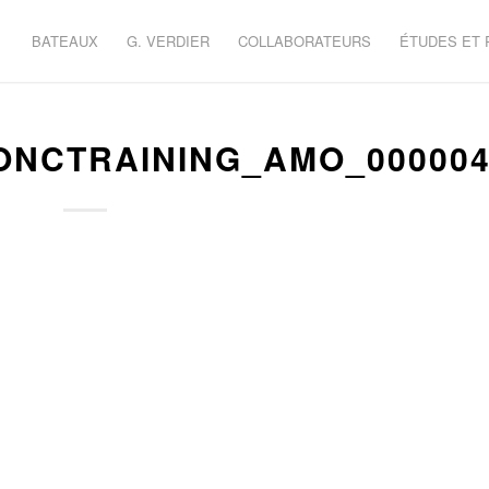
BATEAUX
G. VERDIER
COLLABORATEURS
ÉTUDES ET
ONCTRAINING_AMO_00000