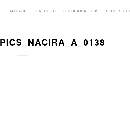
BATEAUX
G. VERDIER
COLLABORATEURS
ÉTUDES ET
PICS_NACIRA_A_0138