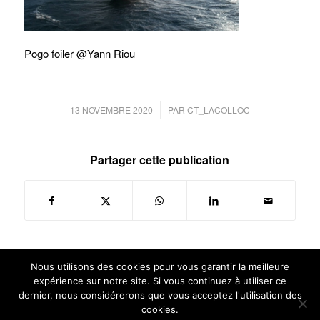
Pogo foiler @Yann Riou
/
13 NOVEMBRE 2020
PAR
CT_LACOLLOC
Partager cette publication
Nous utilisons des cookies pour vous garantir la meilleure
expérience sur notre site. Si vous continuez à utiliser ce
dernier, nous considérerons que vous acceptez l'utilisation des
cookies.
© GUILLAUME VERDIER ARCHITECTURE NAVALE