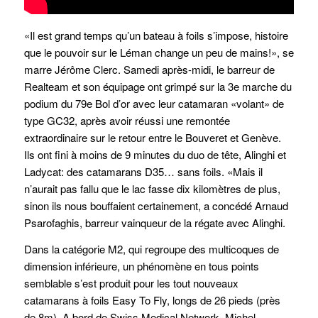
«Il est grand temps qu’un bateau à foils s’impose, histoire
que le pouvoir sur le Léman change un peu de mains!», se
marre Jérôme Clerc. Samedi après-midi, le barreur de
Realteam et son équipage ont grimpé sur la 3e marche du
podium du 79e Bol d’or avec leur catamaran «volant» de
type GC32, après avoir réussi une remontée
extraordinaire sur le retour entre le Bouveret et Genève.
Ils ont fini à moins de 9 minutes du duo de tête, Alinghi et
Ladycat: des catamarans D35… sans foils. «Mais il
n’aurait pas fallu que le lac fasse dix kilomètres de plus,
sinon ils nous bouffaient certainement, a concédé Arnaud
Psarofaghis, barreur vainqueur de la régate avec Alinghi.
Dans la catégorie M2, qui regroupe des multicoques de
dimension inférieure, un phénomène en tous points
semblable s’est produit pour les tout nouveaux
catamarans à foils Easy To Fly, longs de 26 pieds (près
de 8m). A bord de Swiss Medical Network, Michel