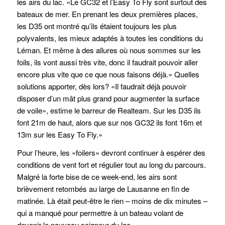
les airs du lac. «Le GC32 et l’Easy To Fly sont surtout des
bateaux de mer. En prenant les deux premières places,
les D35 ont montré qu’ils étaient toujours les plus
polyvalents, les mieux adaptés à toutes les conditions du
Léman. Et même à des allures où nous sommes sur les
foils, ils vont aussi très vite, donc il faudrait pouvoir aller
encore plus vite que ce que nous faisons déjà.» Quelles
solutions apporter, dès lors? «Il faudrait déjà pouvoir
disposer d’un mât plus grand pour augmenter la surface
de voile», estime le barreur de Realteam. Sur les D35 ils
font 21m de haut, alors que sur nos GC32 ils font 16m et
13m sur les Easy To Fly.»
Pour l’heure, les «foilers» devront continuer à espérer des
conditions de vent fort et régulier tout au long du parcours.
Malgré la forte bise de ce week-end, les airs sont
brièvement retombés au large de Lausanne en fin de
matinée. Là était peut-être le rien – moins de dix minutes –
qui a manqué pour permettre à un bateau volant de
devenir le nouveau seigneur du lac.