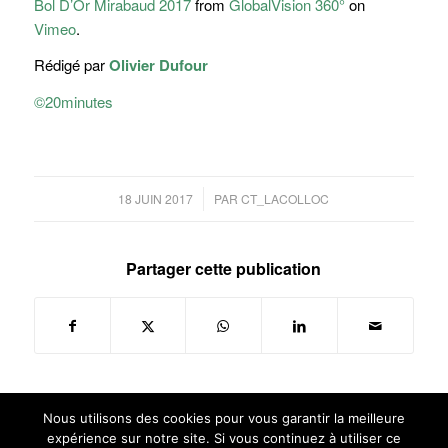
Bol D’Or Mirabaud 2017
from
GlobalVision 360°
on
Vimeo
.
Rédigé par
Olivier Dufour
©20minutes
/
18 JUIN 2017
PAR
CT_LACOLLOC
Partager cette publication
Nous utilisons des cookies pour vous garantir la meilleure
expérience sur notre site. Si vous continuez à utiliser ce