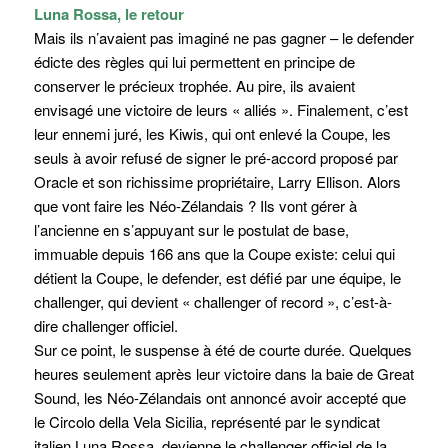
Luna Rossa, le retour
Mais ils n’avaient pas imaginé ne pas gagner – le defender
édicte des règles qui lui permettent en principe de
conserver le précieux trophée. Au pire, ils avaient
envisagé une victoire de leurs « alliés ». Finalement, c’est
leur ennemi juré, les Kiwis, qui ont enlevé la Coupe, les
seuls à avoir refusé de signer le pré-accord proposé par
Oracle et son richissime propriétaire, Larry Ellison. Alors
que vont faire les Néo-Zélandais ? Ils vont gérer à
l’ancienne en s’appuyant sur le postulat de base,
immuable depuis 166 ans que la Coupe existe: celui qui
détient la Coupe, le defender, est défié par une équipe, le
challenger, qui devient « challenger of record », c’est-à-
dire challenger officiel.
Sur ce point, le suspense à été de courte durée. Quelques
heures seulement après leur victoire dans la baie de Great
Sound, les Néo-Zélandais ont annoncé avoir accepté que
le Circolo della Vela Sicilia, représenté par le syndicat
italien Luna Rossa, devienne le challenger officiel de la