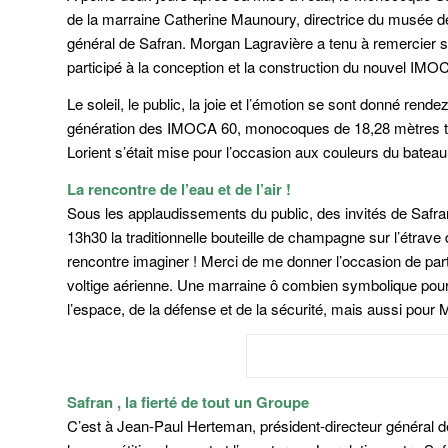
de la marraine Catherine Maunoury, directrice du musée de 
général de Safran. Morgan Lagravière a tenu à remercier so
participé à la conception et la construction du nouvel IMO
Le soleil, le public, la joie et l’émotion se sont donné re
génération des IMOCA 60, monocoques de 18,28 mètres ta
Lorient s’était mise pour l’occasion aux couleurs du batea
La rencontre de l’eau et de l’air !
Sous les applaudissements du public, des invités de Safran
13h30 la traditionnelle bouteille de champagne sur l’étr
rencontre imaginer ! Merci de me donner l’occasion de parti
voltige aérienne. Une marraine ô combien symbolique pour
l’espace, de la défense et de la sécurité, mais aussi pour M
Safran
, la fierté de tout un Groupe
C’est à Jean-Paul Herteman, président-directeur général de