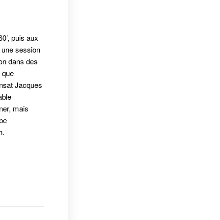
0’, puis aux
r une session
tion dans des
, que
ransat Jacques
able
ner, mais
upe
n
.