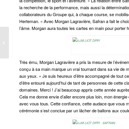
la compétition, le sport et l’aventure.
« La relation entre Saf
la recherche de la performance, mais aussi la détermination,
collaborateurs du Groupe qui, à chaque course, se mobilise
Herteman.
« Avec Morgan Lagravière, Safran a fait le choix
l’âme. Morgan aura toutes les cartes en main pour porter 
Photos – Safran 2 – Baptême
Très ému, Morgan Lagravière a pris la mesure de l’événem
conçu à sa main marque un vrai tournant dans sa vie de m
aux yeux.
« Je suis heureux d’être accompagné de tout ceux
d’être entouré aujourd’hui de tant de personnes de cette c
domaines. Merci ! J’ai beaucoup appris cette année auprès 
Cela me donne envie d’aller encore plus loin, mon énergie e
avec vous tous. Cette confiance, cette audace que vous m’ac
cérémonie s’est conclue par un lâcher de ballons aux coul