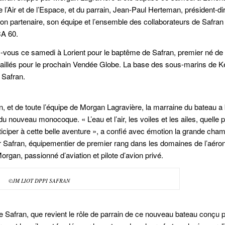
l’Air et de l’Espace, et du parrain, Jean-Paul Herteman, président-di
n partenaire, son équipe et l’ensemble des collaborateurs de Safran 
CA 60.
ndez-vous ce samedi à Lorient pour le baptême de
Safran
, premier né de 
illés pour le prochain Vendée Globe. La base des sous-marins de 
u
Safran
.
, et de toute l’équipe de Morgan Lagravière, la marraine du bateau a 
ave du nouveau monocoque.
« L’eau et l’air, les voiles et les ailes, quelle 
ciper à cette belle aventure »
, a confié avec émotion la grande cha
 Safran, équipementier de premier rang dans les domaines de l’aéron
organ, passionné d’aviation et pilote d’avion privé.
©JM LIOT DPPI SAFRAN
 Safran, que revient le rôle de parrain de ce nouveau bateau conçu po