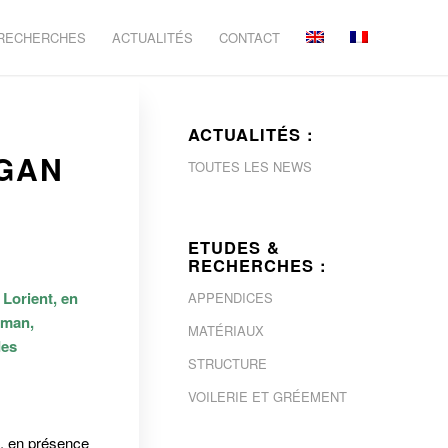
 RECHERCHES
ACTUALITÉS
CONTACT
ACTUALITÉS :
RGAN
TOUTES LES NEWS
ETUDES &
RECHERCHES :
Lorient, en
APPENDICES
eman,
MATÉRIAUX
des
STRUCTURE
VOILERIE ET GRÉEMENT
t, en présence