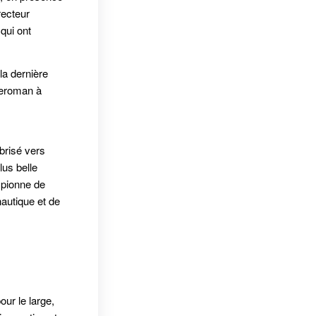
recteur
qui ont
la dernière
Keroman à
brisé vers
plus belle
mpionne de
autique et de
ur le large,