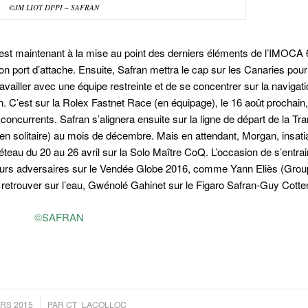
©JM LIOT DPPI – SAFRAN
 est maintenant à la mise au point des derniers éléments de l’IMOCA 6
on port d’attache. Ensuite,
Safran
mettra le cap sur les Canaries pou
travailler avec une équipe restreinte et de se concentrer sur la naviga
. C’est sur la Rolex Fastnet Race (en équipage), le 16 août prochain
s concurrents.
Safran
s’alignera ensuite sur la ligne de départ de la T
(en solitaire) au mois de décembre. Mais en attendant, Morgan, insati
teau du 20 au 26 avril sur la Solo Maître CoQ. L’occasion de s’entrai
uturs adversaires sur le Vendée Globe 2016, comme Yann Eliès (Gro
retrouver sur l’eau, Gwénolé Gahinet sur le Figaro
Safran-Guy Cotte
RS 2015
PAR
CT_LACOLLOC