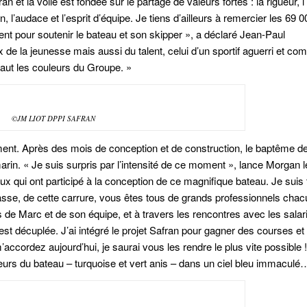
ran et la voile est fondée sur le partage de valeurs fortes : la rigueur, l
 l’audace et l’esprit d’équipe. Je tiens d’ailleurs à remercier les 69 0
nt pour soutenir le bateau et son skipper »
, a déclaré Jean-Paul
 de la jeunesse mais aussi du talent, celui d’un sportif aguerri et co
haut les couleurs du Groupe. »
©JM LIOT DPPI SAFRAN
ent. Après des mois de conception et de construction, le baptême d
arin.
« Je suis surpris par l’intensité de ce moment »
, lance Morgan 
 qui ont participé à la conception de ce magnifique bateau. Je suis t
lasse, de cette carrure, vous êtes tous de grands professionnels cha
de Marc et de son équipe, et à travers les rencontres avec les salar
st décuplée. J’ai intégré le projet Safran pour gagner des courses et 
cordez aujourd’hui, je saurai vous les rendre le plus vite possible !
eurs du bateau – turquoise et vert anis – dans un ciel bleu immaculé