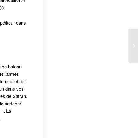
’innovation et
00
mpétiteur dans
Fo
e ce bateau
les larmes
ouché et fier
cun dans vos
iés de Safran.
le partager
 ». La
…