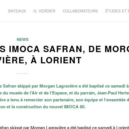
BATEAUX
G. VERDIER
COLLABORATEURS
ÉTUDES ET
NEWS
DS IMOCA SAFRAN, DE MO
IÈRE, À LORIENT
ue
Safran
skippé par Morgan Lagravière a été baptisé ce samedi à 
 du musée de l’Air et de l’Espace, et du parrain, Jean-Paul Hert
re a tenu à remercier son partenaire, son équipe et l’ensemble 
tion et la construction du nouvel IMOCA 60.
afran
skippé par Morgan Lagravière a été baptisé ce samedi à Lorien