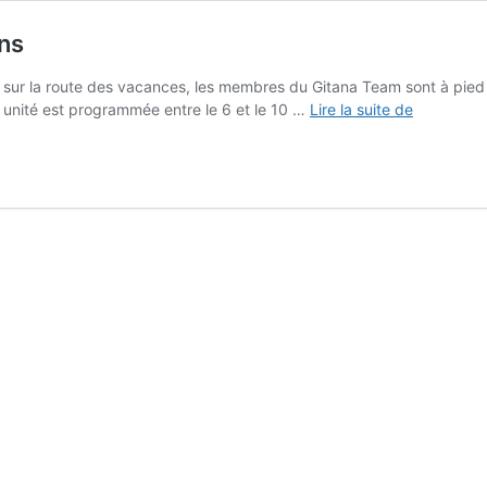
ans
iser sur la route des vacances, les membres du Gitana Team sont à pie
Gitana
e unité est programmée entre le 6 et le 10 …
Lire la suite de
Team
à
l’heure
des
premiers
bilans