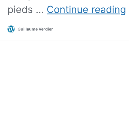
M
pieds …
Continue reading
à
l
r
Guillaume Verdier
p
le
M
T
G